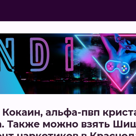
Кокаин, альфа-пвп крист
а. Также можно взять Шиш
т наркотиков в Краснода