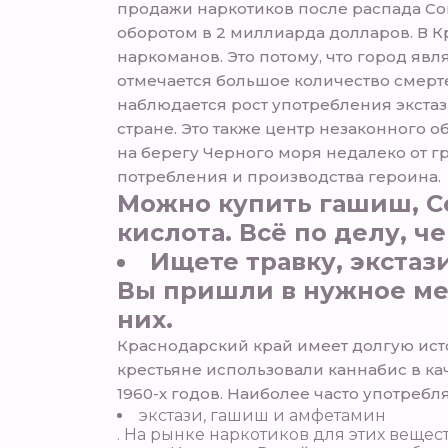
продажи наркотиков после распада Сов
оборотом в 2 миллиарда долларов. В 
наркоманов. Это потому, что город яв
отмечается большое количество смерте
наблюдается рост употребления экстаз
стране. Это также центр незаконного 
на берегу Черного моря недалеко от г
потребления и производства героина.
Можно купить гашиш, С
кислота. Всё по делу, че
Ищете травку, экста
Вы пришли в нужное мес
них.
Краснодарский край имеет долгую ист
крестьяне использовали каннабис в ка
1960-х годов. Наиболее часто употре
экстази, гашиш и амфетамин
. На рынке наркотиков для этих вещест