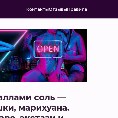
Контакты
Отзывы
Правила
аллами соль —
ки, марихуана.
ре, экстази и