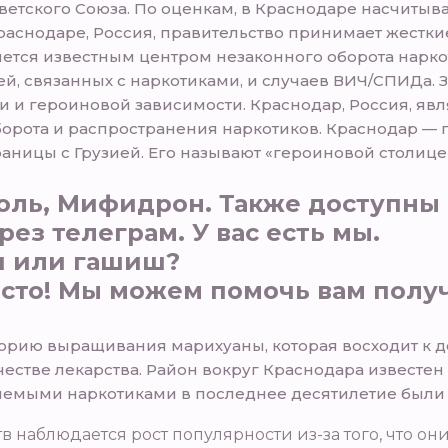
етского Союза. По оценкам, в Краснодаре насчитыв
Краснодаре, Россия, правительство принимает жестк
ляется известным центром незаконного оборота нарко
й, связанных с наркотиками, и случаев ВИЧ/СПИДа. З
и и героиновой зависимости. Краснодар, Россия, яв
оборота и распространения наркотиков. Краснодар —
раницы с Грузией. Его называют «героиновой столиц
оль, Мифидрон. Также доступны 
рез телеграм. У вас есть мы.
зи или гашиш?
то! Мы можем помочь вам получи
орию выращивания марихуаны, которая восходит к д
честве лекарства. Район вокруг Краснодара известе
бляемыми наркотиками в последнее десятилетие были
в наблюдается рост популярности из-за того, что он