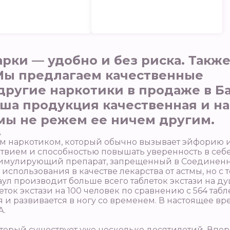
арки — удобно и без риска. Такж
 Мы предлагаем качественные
другие наркотики в продаже в Б
ша продукция качественная и на
 мы не режем ее ничем другим.
А
м наркотиком, который обычно вызывает эйфорию 
вием и способностью повышать уверенность в себе
тимулирующий препарат, запрещенный в Соединенно
использования в качестве лекарства от астмы, но с 
л производит больше всего таблеток экстази на душ
ток экстази на 100 человек по сравнению с 564 табл
 и развивается в ногу со временем. В настоящее 
А.
торый существует уже несколько десятилетий. Вперв