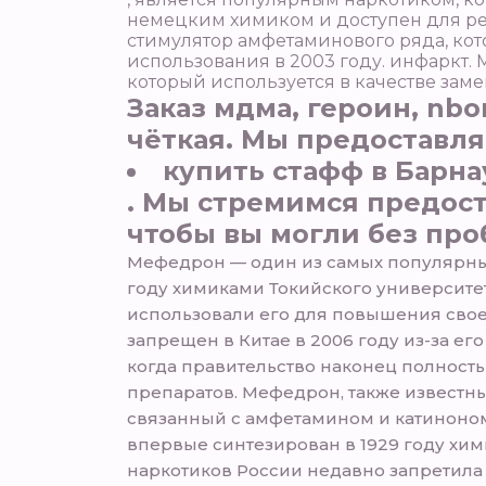
немецким химиком и доступен для рек
стимулятор амфетаминового ряда, кот
использования в 2003 году. инфаркт.
который используется в качестве заме
Заказ мдма, героин, nbo
чёткая. Мы предоставл
купить стафф в Барна
. Мы стремимся предост
чтобы вы могли без пр
Мефедрон — один из самых популярных
году химиками Токийского университет
использовали его для повышения свое
запрещен в Китае в 2006 году из-за е
когда правительство наконец полность
препаратов. Мефедрон, также известны
связанный с амфетамином и катиноном
впервые синтезирован в 1929 году хим
наркотиков России недавно запретила 