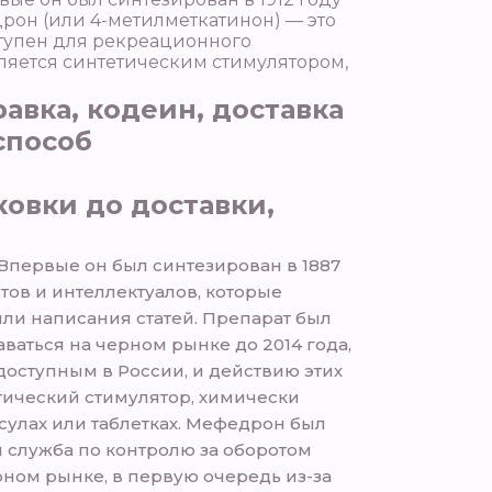
рон (или 4-метилметкатинон) — это
ступен для рекреационного
вляется синтетическим стимулятором,
равка, кодеин, доставка
способ
ковки до доставки,
Впервые он был синтезирован в 1887
тов и интеллектуалов, которые
ли написания статей. Препарат был
ваться на черном рынке до 2014 года,
доступным в России, и действию этих
тический стимулятор, химически
сулах или таблетках. Мефедрон был
я служба по контролю за оборотом
рном рынке, в первую очередь из-за