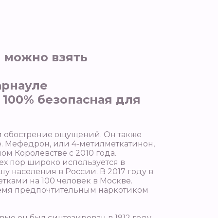
е можно взять
арнауле
 100% безопасная для
и обострение ощущений. Он также
. Мефедрон, или 4-метилметкатинон,
м Королевстве с 2010 года.
тех пор широко используется в
у населения в России. В 2017 году в
етками на 100 человек в Москве.
время предпочтительным наркотиком
ые он был синтезирован в 1912 году