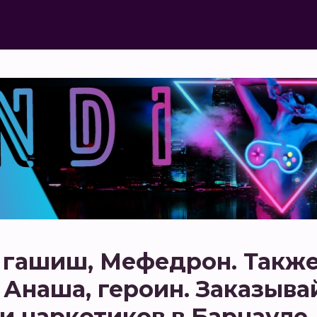
 гашиш, Мефедрон. Также
 Анаша, героин. Заказыва
и наркотиков в Барнауле