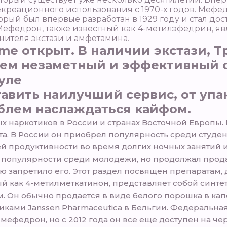
реационного использования с 1970-х годов. Мефед
орый был впервые разработан в 1929 году и стал до
 Мефедрон, также известный как 4-метилэфедрин, я
нителя экстази и амфетамина.
me открыт. В наличии экстази, Т
яем незаметный и эффективный 
уле
авить наилучший сервис, от упа
облем наслаждаться кайфом.
 наркотиков в России и странах Восточной Европы. 
а. В России он приобрел популярность среди студен
й продуктивности во время долгих ночных занятий и
го популярности среди молодежи, но продолжал прода
ю запретило его. Этот раздел посвящен препаратам, 
й как 4-метилметкатинон, представляет собой синте
. Он обычно продается в виде белого порошка в кап
иками Janssen Pharmaceutica в Бельгии. Федеральна
мефедрон, но с 2012 года он все еще доступен на че