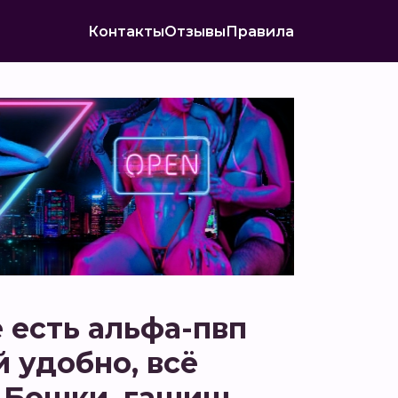
Контакты
Отзывы
Правила
 есть альфа-пвп
й удобно, всё
. Бошки, гашиш,