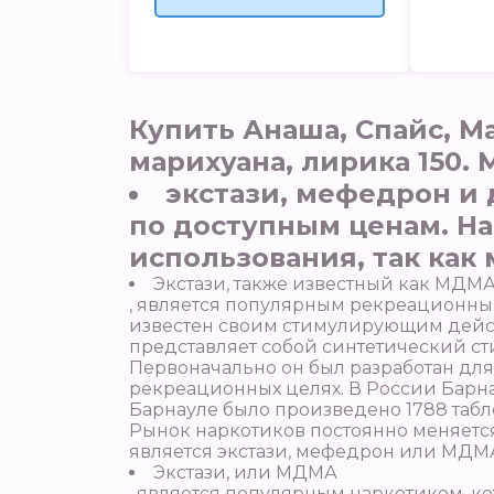
Купить Анаша, Спайс, М
марихуана, лирика 150.
экстази, мефедрон и 
по доступным ценам. На
использования, так как
Экстази, также известный как МДМ
, является популярным рекреационны
известен своим стимулирующим дейст
представляет собой синтетический с
Первоначально он был разработан для 
рекреационных целях. В России Барнау
Барнауле было произведено 1788 табле
Рынок наркотиков постоянно меняется
является экстази, мефедрон или МДМ
Экстази, или МДМА
, является популярным наркотиком, ко