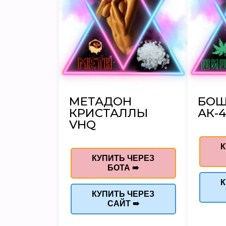
МЕТАДОН
БО
КРИСТАЛЛЫ
АК-4
VHQ
К
КУПИТЬ ЧЕРЕЗ
БОТА ➠
К
КУПИТЬ ЧЕРЕЗ
САЙТ ➠