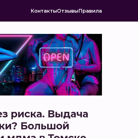
Контакты
Отзывы
Правила
ез риска. Выдача
вки? Большой
 мдма в Томске.