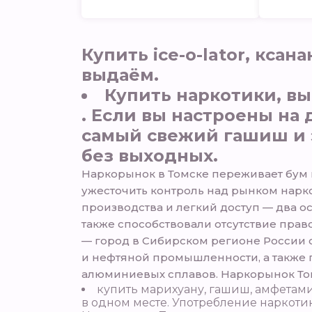
Купить ice-o-lator, кса
выдаём.
Купить наркотики, в
. Если вы настроены на
самый свежий гашиш и э
без выходных.
Наркорынок в Томске переживает бум и
ужесточить контроль над рынком нарко
производства и легкий доступ — два о
также способствовали отсутствие прав
— город в Сибирском регионе России 
и нефтяной промышленности, а также п
алюминиевых сплавов. Наркорынок Том
купить марихуану, гашиш, амфетами
в одном месте. Употребление наркоти