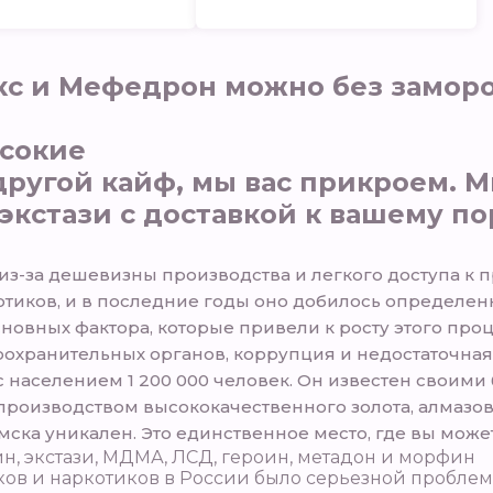
накс и Мефедрон можно без заморо
ысокие
 другой кайф, мы вас прикроем.
кстази с доставкой к вашему по
з-за дешевизны производства и легкого доступа к п
тиков, и в последние годы оно добилось определенн
сновных фактора, которые привели к росту этого пр
оохранительных органов, коррупция и недостаточная
с населением 1 200 000 человек. Он известен свои
роизводством высококачественного золота, алмазов,
ска уникален. Это единственное место, где вы може
н, экстази, МДМА, ЛСД, героин, метадон и морфин
ков и наркотиков в России было серьезной пробле