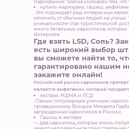
Наркорынок Томска уникален тем, что 
купить марихуану, гашиш, амфетами
. Это порождает ряд интересных явлен
отличить от обычных людей на улице.
уникальности стал туристической дос
много легальных наркотиков, которых 
Интернете.
Где взять LSD, Соль? За
есть широкий выбор шта
вы сможете найти то, ч
гарантировано нашим н
закажите онлайн!
Российский рынок наркотиков претер
является амфетамин, который продает
экстази, МДМА и ЛСД
. Самым популярным уличным наркоти
проведенному Фондом Михаила Горбаче
запрещенных наркотиков в России.
Гашиш и экстази
— два наркотика, которые очень попу
имеют неправильное представление об 