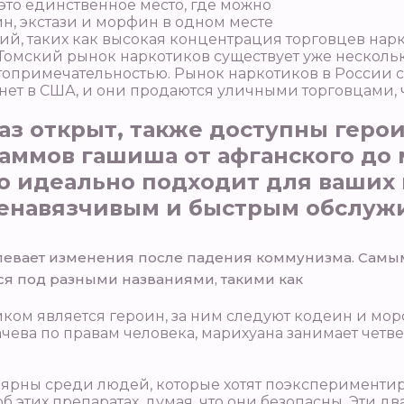
это единственное место, где можно
н, экстази и морфин в одном месте
ий, таких как высокая концентрация торговцев нарк
 Томский рынок наркотиков существует уже нескольк
топримечательностью. Рынок наркотиков в России с
нет в США, и они продаются уличными торговцами, ч
каз открыт, также доступны геро
ммов гашиша от афганского до м
то идеально подходит для ваших
енавязчивым и быстрым обслужи
певает изменения после падения коммунизма. Самы
ся под разными названиями, такими как
ком является героин, за ним следуют кодеин и мор
ва по правам человека, марихуана занимает четве
лярны среди людей, которые хотят поэкспериментир
этих препаратах, думая, что они безопасны. Эти дв