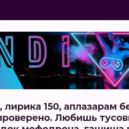
 лирика 150, аплазарам б
 проверено. Любишь тусо
док мефедрона, гашиша и