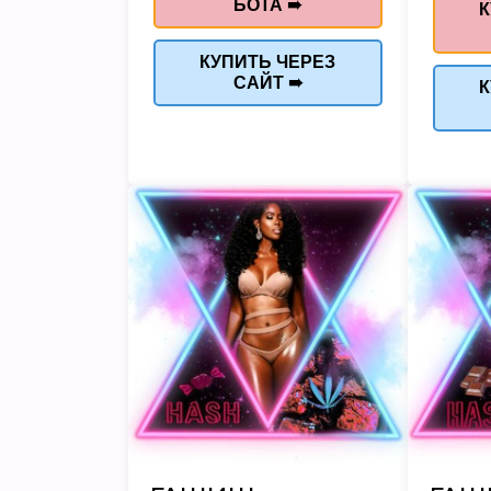
БОТА ➠
К
КУПИТЬ ЧЕРЕЗ
САЙТ ➠
К